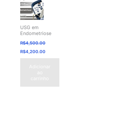
USG em
Endometriose
R$
4,500.00
O
R$
4,200.00
preço
O
original
preço
era:
Adicionar
atual
R$4,500.00.
ao
é:
carrinho
R$4,200.00.