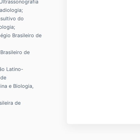
ltrassonografia
adiologia;
ultivo do
ologia;
gio Brasileiro de
Brasileiro de
ão Latino-
 de
na e Biologia,
leira de