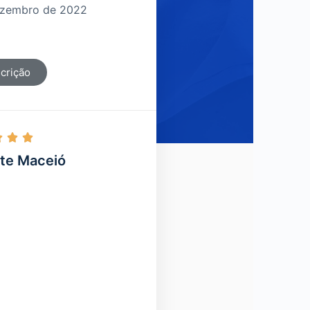
dezembro de 2022
crição



te Maceió