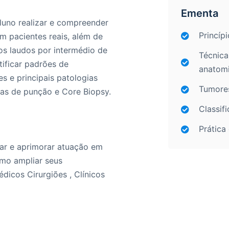
Ementa
aluno realizar e compreender
Princípi
pacientes reais, além de
os laudos por intermédio de
Técnica
tificar padrões de
anatomi
s e principais patologias
Tumores
cas de punção e Core Biopsy.
Classif
Prática
ar e aprimorar atuação em
omo ampliar seus
dicos Cirurgiões , Clínicos