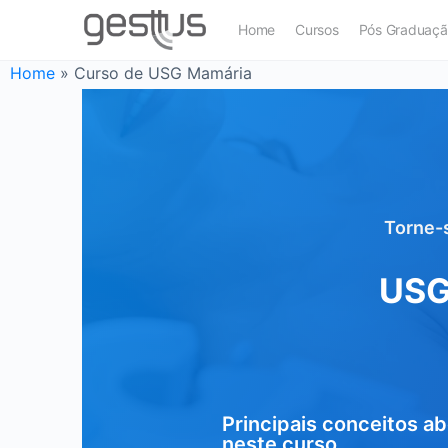
Home
Cursos
Pós Graduaç
Home
»
Curso de USG Mamária
Torne-s
USG
Principais conceitos a
neste curso