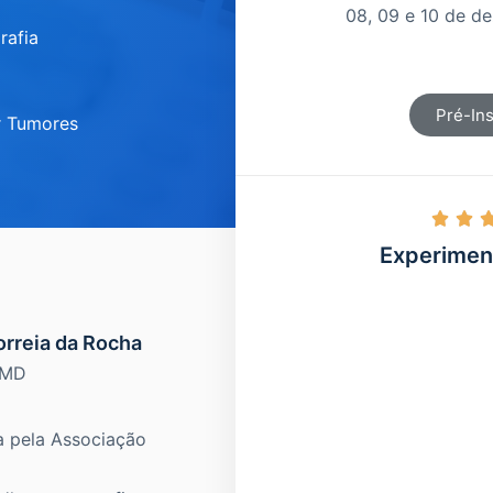
08, 09 e 10 de 
rafia
Pré-Ins
r Tumores


Experimen
rreia da Rocha
.MD
a pela Associação