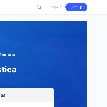
Sign in
Sign up
 Mamária
tica
tas